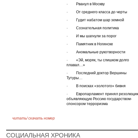
· Рванул в Москву
· От среднего класса до черты
· Гудит набатом шар земной
· Сознательная политика
· И мы шагнули за порог
· Памятник в Ногинске
· Аномальные рукотворности
· «Эй, моряк, ты слишком долго
плавал…»
· Последний доктор Вершины
Тутуры…
· В поисках «золотого» бивня
· Европарламент принял резолюцию
объявляющую Россию государством-
спонсором терроризма
читать
/
скачать номер
СОЦИАЛЬНАЯ ХРОНИКА