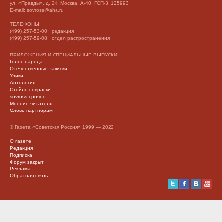
ул. «Правды», д. 24, Москва, А-40, ГСП-3, 125993
E-mail: sovross@aha.ru
ТЕЛЕФОНЫ:
(499) 257-53-00 редакция
(499) 257-59-08 отдел распространения
ПРИЛОЖЕНИЯ И СПЕЦИАЛЬНЫЕ ВЫПУСКИ:
Голос народа
Отечественные записки
Улики
Антология
Стойло совраски
sovross-срочно
Мнение читателя
Слово партнерам
© Газета «Советская Россия» 1999 — 2022
О газете
Редакция
Подписка
Форум закрыт
Реклама
Обратная связь