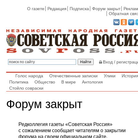
О газете
Редакция
Подписка
Форум закрыт
Рекла
Обратная свя
Вход
/
регистрац
Голос народа
Отечественные записки
Улики
Истори
Политика
Общество
В мире
Антология
Стойло совраски
Форум закрыт
Редколлегия газеты «Советская Россия»
с сожалением сообщает читателям о закрытии
форума на своем официальном сайте.